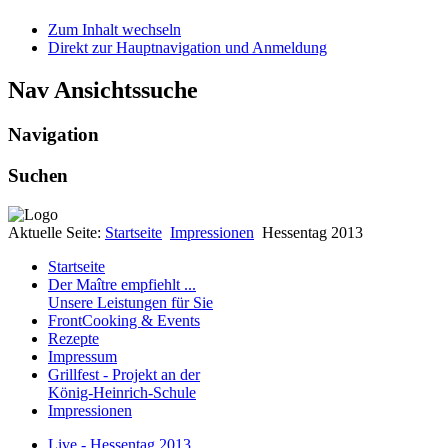
Zum Inhalt wechseln
Direkt zur Hauptnavigation und Anmeldung
Nav Ansichtssuche
Navigation
Suchen
Aktuelle Seite:
Startseite
Impressionen
Hessentag 2013
Startseite
Der Maître emp­fiehlt ...
Unsere Leistungen für Sie
FrontCooking & Events
Rezepte
Impressum
Grillfest - Projekt an der
König-Heinrich-Schule
Impressionen
Live - Hessentag 2013